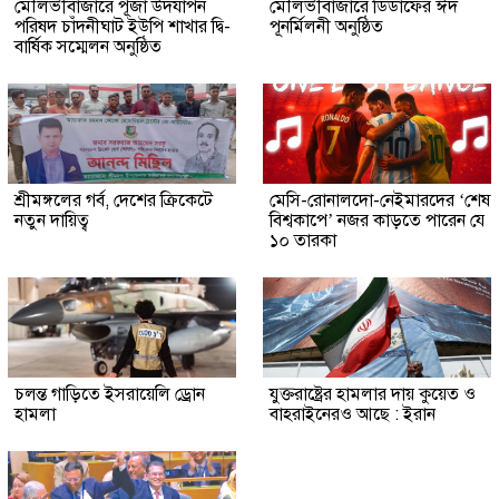
মৌলভীবাজারে পূজা উদযাপন
মৌলভীবাজারে ডিডাফের ঈদ
পরিষদ চাঁদনীঘাট ইউপি শাখার দ্বি-
পূনর্মিলনী অনুষ্ঠিত
বার্ষিক সম্মেলন অনুষ্ঠিত
শ্রীমঙ্গলের গর্ব, দেশের ক্রিকেটে
মেসি-রোনালদো-নেইমারদের ‘শেষ
নতুন দায়িত্ব
বিশ্বকাপে’ নজর কাড়তে পারেন যে
১০ তারকা
চলন্ত গাড়িতে ইসরায়েলি ড্রোন
যুক্তরাষ্ট্রের হামলার দায় কুয়েত ও
হামলা
বাহরাইনেরও আছে : ইরান