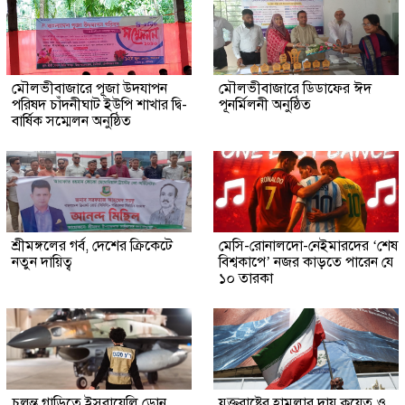
মৌলভীবাজারে পূজা উদযাপন
মৌলভীবাজারে ডিডাফের ঈদ
পরিষদ চাঁদনীঘাট ইউপি শাখার দ্বি-
পূনর্মিলনী অনুষ্ঠিত
বার্ষিক সম্মেলন অনুষ্ঠিত
শ্রীমঙ্গলের গর্ব, দেশের ক্রিকেটে
মেসি-রোনালদো-নেইমারদের ‘শেষ
নতুন দায়িত্ব
বিশ্বকাপে’ নজর কাড়তে পারেন যে
১০ তারকা
চলন্ত গাড়িতে ইসরায়েলি ড্রোন
যুক্তরাষ্ট্রের হামলার দায় কুয়েত ও