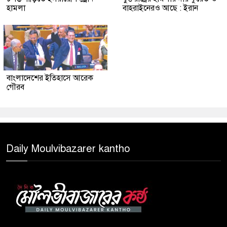
হামলা
বাহরাইনেরও আছে : ইরান
বাংলাদেশের ইতিহাসে আরেক
গৌরব
Daily Moulvibazarer kantho