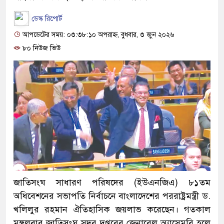
ডেস্ক রিপোর্ট
আপডেটের সময়: ০৩:৩৮:১০ অপরাহ্ন, বুধবার, ৩ জুন ২০২৬
৮০ নিউজ ভিউ
জাতিসংঘ সাধারণ পরিষদের (ইউএনজিএ) ৮১তম
অধিবেশনের সভাপতি নির্বাচনে বাংলাদেশের পররাষ্ট্রমন্ত্রী ড.
খলিলুর রহমান ঐতিহাসিক জয়লাভ করেছেন। গতকাল
মঙ্গলবার জাতিসংঘ সদর দপ্তরের জেনারেল অ্যাসেমব্লি হলে