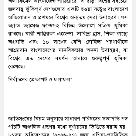
অল-ফিমেল কন্টিনজেন্ট পাঠিয়েছে। এ ছাড়া বিশ্বের সবচেয়ে
জলবায়ু ঝুঁকিপূর্ণ দেশগুলোর একটি হওয়া সত্ত্বেও বাংলাদেশ
অভিযোজন ও প্রশমনে বিশ্বের অন্যতম সেরা উদাহরণ। লস
অ্যান্ড ড্যামেজ ফান্ডসহ বিভিন্ন উদ্যোগে সক্রিয় ভূমিকা
রাখছে। নারী শান্তিরক্ষা এজেন্ডা, দারিদ্র্য হ্রাস, শিক্ষা-স্বাস্থ্যে
অগ্রগতি এবং ১০ লাখের বেশি রোহিঙ্গা শরণার্থীকে
আশ্রয়দান বাংলাদেশের মানবিকতার অনন্য উদাহরণ, যা
বিশ্বের এত দেশের সমর্থন আদায়ে গুরুত্বপূর্ণ ভূমিকা
রেখেছে।
নির্বাচনের প্রেক্ষাপট ও ফলাফল:
জাতিসংঘের নিয়ম অনুসারে সাধারণ পরিষদের সভাপতি পদ
পাঁচটি আঞ্চলিক গ্রুপের মধ্যে ঘূর্ণায়নের ভিত্তিতে বরাদ্দ হয়।
৮১তম অধিবেশনের (২০২৬-২৭) জন্য এশিয়া-প্যাসিফিক