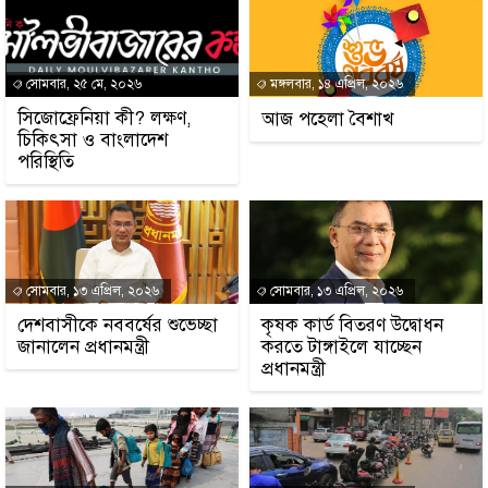
সোমবার, ২৫ মে, ২০২৬
মঙ্গলবার, ১৪ এপ্রিল, ২০২৬
সিজোফ্রেনিয়া কী? লক্ষণ,
আজ পহেলা বৈশাখ
চিকিৎসা ও বাংলাদেশ
পরিস্থিতি
সোমবার, ১৩ এপ্রিল, ২০২৬
সোমবার, ১৩ এপ্রিল, ২০২৬
দেশবাসীকে নববর্ষের শুভেচ্ছা
কৃষক কার্ড বিতরণ উদ্বোধন
জানালেন প্রধানমন্ত্রী
করতে টাঙ্গাইলে যাচ্ছেন
প্রধানমন্ত্রী