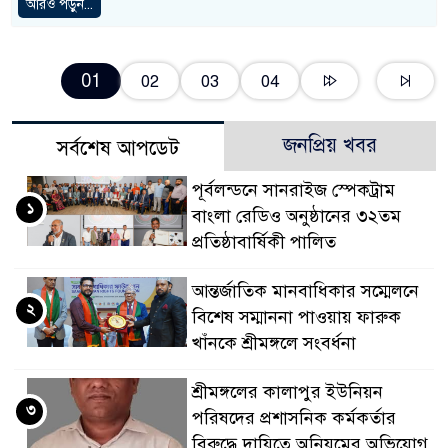
আরও পড়ুন...
01
02
03
04
জনপ্রিয় খবর
সর্বশেষ আপডেট
পূর্বলন্ডনে সানরাইজ স্পেকট্রাম
১
বাংলা রেডিও অনুষ্ঠানের ৩২তম
প্রতিষ্ঠাবার্ষিকী পালিত
আন্তর্জাতিক মানবাধিকার সম্মেলনে
২
বিশেষ সম্মাননা পাওয়ায় ফারুক
খাঁনকে শ্রীমঙ্গলে সংবর্ধনা
শ্রীমঙ্গলের কালাপুর ইউনিয়ন
৩
পরিষদের প্রশাসনিক কর্মকর্তার
বিরুদ্ধে দায়িত্বে অনিয়মের অভিযোগ