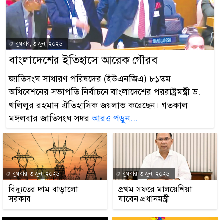
বুধবার, ৩ জুন, ২০২৬
বাংলাদেশের ইতিহাসে আরেক গৌরব
জাতিসংঘ সাধারণ পরিষদের (ইউএনজিএ) ৮১তম
অধিবেশনের সভাপতি নির্বাচনে বাংলাদেশের পররাষ্ট্রমন্ত্রী ড.
খলিলুর রহমান ঐতিহাসিক জয়লাভ করেছেন। গতকাল
মঙ্গলবার জাতিসংঘ সদর
আরও পড়ুন...
বুধবার, ৩ জুন, ২০২৬
বুধবার, ৩ জুন, ২০২৬
বিদ্যুতের দাম বাড়ালো
প্রথম সফরে মালয়েশিয়া
সরকার
যাবেন প্রধানমন্ত্রী