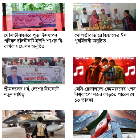
মৌলভীবাজারে পূজা উদযাপন
মৌলভীবাজারে ডিডাফের ঈদ
পরিষদ চাঁদনীঘাট ইউপি শাখার দ্বি-
পূনর্মিলনী অনুষ্ঠিত
বার্ষিক সম্মেলন অনুষ্ঠিত
শ্রীমঙ্গলের গর্ব, দেশের ক্রিকেটে
মেসি-রোনালদো-নেইমারদের ‘শেষ
নতুন দায়িত্ব
বিশ্বকাপে’ নজর কাড়তে পারেন যে
১০ তারকা