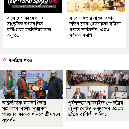
বাংলাদেশ বইমেলা ও
সাংবাদিকতার ঐতিহ্য রক্ষায়
সাংস্কৃতিক উৎসব নিয়ে
দক্ষিণ সুরমা প্রেসক্লাবের ভূমিকা
বার্মিংহামে মতবিনিময় সভা
থাকবে সার্বজনীন- এমএ
অনুষ্ঠিত
মালিক এমপি
জনপ্রিয় খবর
আন্তর্জাতিক মানবাধিকার
পূর্বলন্ডনে সানরাইজ স্পেকট্রাম
সম্মেলনে বিশেষ সম্মাননা
বাংলা রেডিও অনুষ্ঠানের ৩২তম
পাওয়ায় ফারুক খাঁনকে শ্রীমঙ্গলে
প্রতিষ্ঠাবার্ষিকী পালিত
সংবর্ধনা