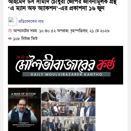
আহমেদ উস সামাদ চৌধুরী জেপির জীবনীমূলক গ্রন্থ
‘এ ম্যান অফ অ্যাকশন’-এর প্রকাশনা ১৬ জুন
প্রতিবেদকের নাম
আপডেটের সময়: ১০:৩০:৫২ অপরাহ্ন, বৃহস্পতিবার, ২১ মে ২০২৬
১০৮ নিউজ ভিউ