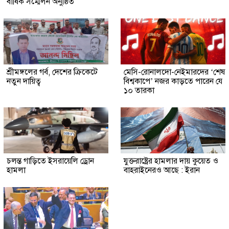
বার্ষিক সম্মেলন অনুষ্ঠিত
শ্রীমঙ্গলের গর্ব, দেশের ক্রিকেটে
মেসি-রোনালদো-নেইমারদের ‘শেষ
নতুন দায়িত্ব
বিশ্বকাপে’ নজর কাড়তে পারেন যে
১০ তারকা
চলন্ত গাড়িতে ইসরায়েলি ড্রোন
যুক্তরাষ্ট্রের হামলার দায় কুয়েত ও
হামলা
বাহরাইনেরও আছে : ইরান