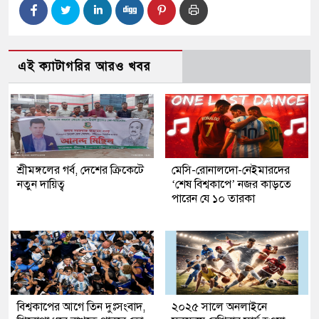
এই ক্যাটাগরির আরও খবর
শ্রীমঙ্গলের গর্ব, দেশের ক্রিকেটে
মেসি-রোনালদো-নেইমারদের
নতুন দায়িত্ব
‘শেষ বিশ্বকাপে’ নজর কাড়তে
পারেন যে ১০ তারকা
বিশ্বকাপের আগে তিন দুঃসংবাদ,
২০২৫ সালে অনলাইনে