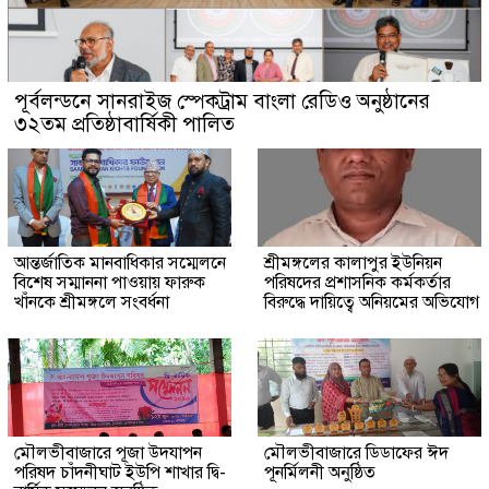
পূর্বলন্ডনে সানরাইজ স্পেকট্রাম বাংলা রেডিও অনুষ্ঠানের
৩২তম প্রতিষ্ঠাবার্ষিকী পালিত
আন্তর্জাতিক মানবাধিকার সম্মেলনে
শ্রীমঙ্গলের কালাপুর ইউনিয়ন
বিশেষ সম্মাননা পাওয়ায় ফারুক
পরিষদের প্রশাসনিক কর্মকর্তার
খাঁনকে শ্রীমঙ্গলে সংবর্ধনা
বিরুদ্ধে দায়িত্বে অনিয়মের অভিযোগ
মৌলভীবাজারে পূজা উদযাপন
মৌলভীবাজারে ডিডাফের ঈদ
পরিষদ চাঁদনীঘাট ইউপি শাখার দ্বি-
পূনর্মিলনী অনুষ্ঠিত