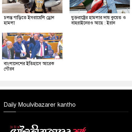
চলন্ত গাড়িতে ইসরায়েলি ড্রোন
যুক্তরাষ্ট্রের হামলার দায় কুয়েত ও
হামলা
বাহরাইনেরও আছে : ইরান
বাংলাদেশের ইতিহাসে আরেক
গৌরব
Daily Moulvibazarer kantho