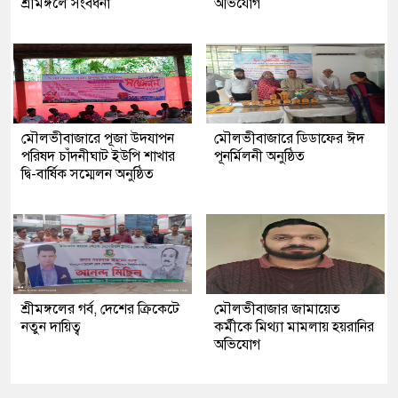
শ্রীমঙ্গলে সংবর্ধনা
অভিযোগ
মৌলভীবাজারে পূজা উদযাপন
মৌলভীবাজারে ডিডাফের ঈদ
পরিষদ চাঁদনীঘাট ইউপি শাখার
পূনর্মিলনী অনুষ্ঠিত
দ্বি-বার্ষিক সম্মেলন অনুষ্ঠিত
শ্রীমঙ্গলের গর্ব, দেশের ক্রিকেটে
মৌলভীবাজার জামায়েত
নতুন দায়িত্ব
কর্মীকে মিথ্যা মামলায় হয়রানির
অভিযোগ