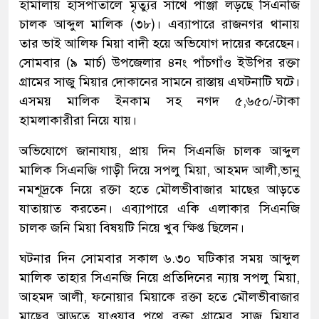
হামালায় হাসপাতালে মৃত্যুর সাথে পাঞ্জা লড়ছে সিএনজি
চালক আব্দুল মালিক (৩৮)। এব্যাপারে রাজনগর থানায়
তার ভাই আলিফ মিয়া বাদী হয়ে অভিযোগ দায়ের করেছেন।
সোমবার (৯ মার্চ) উপজেলার ৪নং পাঁচগাঁও ইউপির রক্তা
গ্রামের সাজু মিয়ার দোকানের সামনে রাস্তায় এঘটনাটি ঘটে।
এসময় মালিক ইনকাম সহ নগদ ৫,৬৫০/-টাকা
হামলাকারীরা নিয়ে যায়।
অভিযোগে জানাযায়, প্রায় দিন সিএনজি চালক আব্দুল
মালিক সিএনজি গাড়ী দিয়ে সপলু মিয়া, আহমদ আলী,ভানু
নমশূদ্রকে নিয়ে রক্তা হতে মৌলভীবাজার মাছের আড়তে
যাতায়াত করতেন। এব্যাপারে একি এলাকার সিএনজি
চালক জনি মিয়া বিষয়টি নিয়ে খুব ক্ষিপ্ত ছিলেন।
ঘটনার দিন সোমবার সকাল ৬.৩০ ঘটিকার সময় আব্দুল
মালিক তাহার সিএনজি নিয়ে প্রতিদিনের ন্যায় সপলু মিয়া,
আহমদ আলী, ফনোয়ার মিয়াকে রক্তা হতে মৌলভীবাজার
মাছের আড়তে যাওয়ার পথে রক্তা গ্রামের সাজু মিয়ার