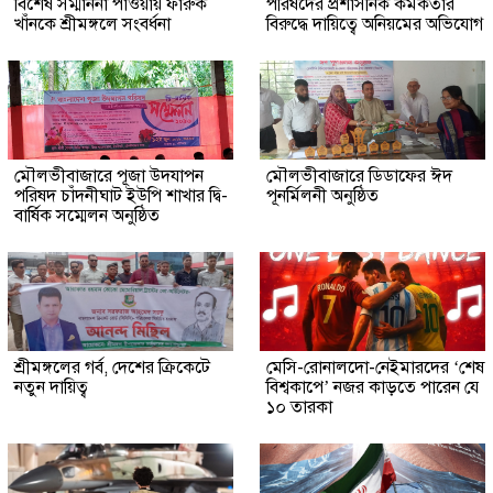
বিশেষ সম্মাননা পাওয়ায় ফারুক
পরিষদের প্রশাসনিক কর্মকর্তার
খাঁনকে শ্রীমঙ্গলে সংবর্ধনা
বিরুদ্ধে দায়িত্বে অনিয়মের অভিযোগ
মৌলভীবাজারে পূজা উদযাপন
মৌলভীবাজারে ডিডাফের ঈদ
পরিষদ চাঁদনীঘাট ইউপি শাখার দ্বি-
পূনর্মিলনী অনুষ্ঠিত
বার্ষিক সম্মেলন অনুষ্ঠিত
শ্রীমঙ্গলের গর্ব, দেশের ক্রিকেটে
মেসি-রোনালদো-নেইমারদের ‘শেষ
নতুন দায়িত্ব
বিশ্বকাপে’ নজর কাড়তে পারেন যে
১০ তারকা