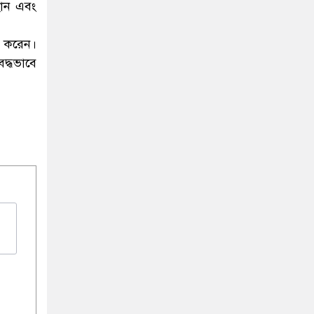
হান এবং
র করেন।
দ্ধভাবে