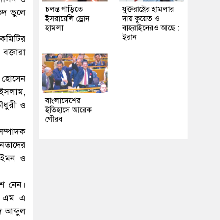
চলন্ত গাড়িতে
যুক্তরাষ্ট্রের হামলার
েদ ভুলে
ইসরায়েলি ড্রোন
দায় কুয়েত ও
হামলা
বাহরাইনেরও আছে :
ইরান
 কমিটির
বক্তারা
ফ হোসেন
ইসলাম,
বাংলাদেশের
ৌধুরী ও
ইতিহাসে আরেক
গৌরব
সম্পাদক
েতাদের
 ইমন ও
ংশ নেন।
ক এম এ
 আব্দুল