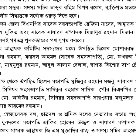
 করা সম্ভব। সদস্য সচিব আব্দুর রহিম রিপন বলেন, ব্যক্তিগত মতভ
় সিদ্ধান্তকে সর্বোচ্চ গুরুত্ব দিতে হবে।
্য দেন জেলা বিএনপির সাবেক সহসভাপতি রেজিনা নাসের, আহ্বায়ক
ল মুকিত এবং সাবেক সাধারণ সম্পাদক মিজানুর রহমান মিজান। 
লনই গণতন্ত্র পুনরুদ্ধারের পথ সুগম করবে।
 আহ্বায়ক কমিটির সদস্যদের মধ্যে উপস্থিত ছিলেন মোশারর
াউর রহমান, ফয়সল আহমদ (সাবেক সহসভাপতি), মো. ফখরুল 
ল, মাহমুদুর রহমান, আবুল কালাম বেলাল, স্বাগত কিশোর দাশ চ
।
্ষ থেকে উপস্থিত ছিলেন সভাপতি মুজিবুর রহমান মজনু, সাধারণ 
সিনিয়র সহসভাপতি সাদিকুর রহমান সাদিক। পৌর বিএনপির ন
ি মো. অলিউর রহমান, সিনিয়র সহসভাপতি সারওয়ার মজুমদার
য়ার আহমেদ রহমান।
, স্বেচ্ছাসেবক দল, ছাত্রদল ও শ্রমিক দলের নেতারাও সভায় অ
া যুবদলের সভাপতি জাকির হোসেন উজ্জ্বল ও সাধারণ সম্পাদ
 দলের সাবেক আহ্বায়ক জি এম মুক্তাদির রাজু ও সদস্য সচিব আহমদ