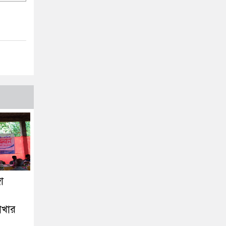
া
াখার