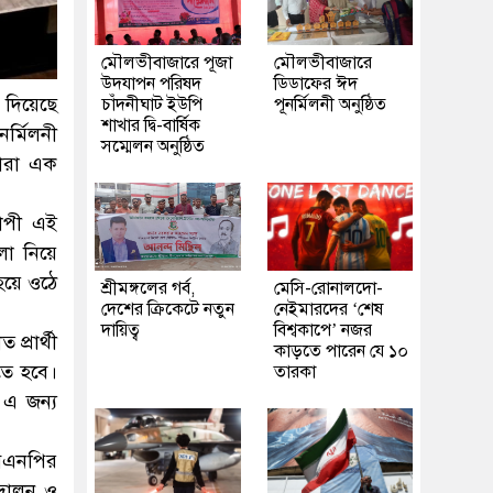
মৌলভীবাজারে পূজা
মৌলভীবাজারে
উদযাপন পরিষদ
ডিডাফের ঈদ
িয়েছে
চাঁদনীঘাট ইউপি
পূনর্মিলনী অনুষ্ঠিত
শাখার দ্বি-বার্ষিক
্মিলনী
সম্মেলন অনুষ্ঠিত
ারা এক
যাপী এই
া নিয়ে
হয়ে ওঠে
শ্রীমঙ্গলের গর্ব,
মেসি-রোনালদো-
দেশের ক্রিকেটে নতুন
নেইমারদের ‘শেষ
দায়িত্ব
বিশ্বকাপে’ নজর
্রার্থী
কাড়তে পারেন যে ১০
তে হবে।
তারকা
 এ জন্য
বিএনপির
্দোলন ও