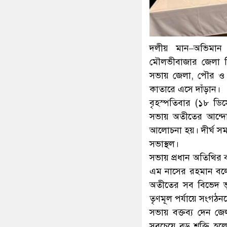
দলীয় মান–অভিমান 
মৌলভীবাজার জেলা ব
সভায় জেলা, পৌর ও
কাতারে এসে দাঁড়ান।
বৃহস্পতিবার (১৮ ডিসে
সভায় অতীতের আন্দো
আলোচনা হয়। দীর্ঘ সময়
সভাস্থল।
সভায় প্রধান অতিথির
এম নাসের রহমান বলেন
অতীতের সব বিভেদ ভুল
তৃণমূল পর্যায়ে সংগঠ
সভায় বক্তব্য দেন 
সবচেয়ে বড় শক্তি 