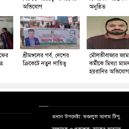
অভিযোগ
অনুষ্ঠিত
াফের
শ্রীমঙ্গলের গর্ব, দেশের
মৌলভীবাজার জামা
িত
ক্রিকেটে নতুন দায়িত্ব
কর্মীকে মিথ্যা মাম
হয়রানির অভিযোগ
প্রধান উপদেষ্টা: ফজলুল আলম টিপু