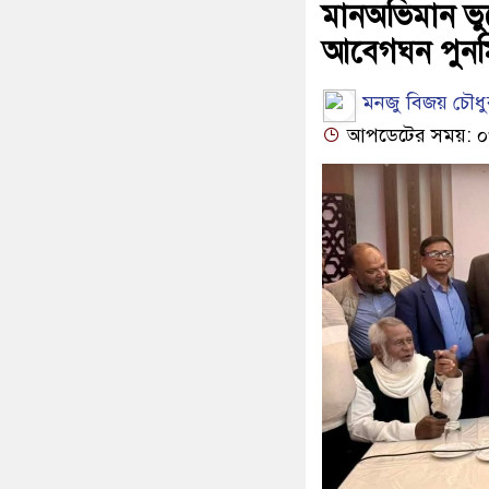
মানঅভিমান ভু
আবেগঘন পুনর্
মনজু বিজয় চৌধু
আপডেটের সময়: ০৩: