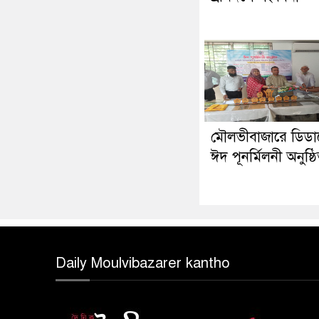
মৌলভীবাজারে ডিড
ঈদ পূনর্মিলনী অনুষ্ঠ
Daily Moulvibazarer kantho