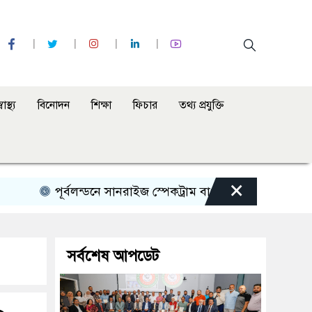
্বাস্থ্য
বিনোদন
শিক্ষা
ফিচার
তথ্য প্রযুক্তি
×
পূর্বলন্ডনে সানরাইজ স্পেকট্রাম বাংলা রেডিও অনুষ্ঠানের ৩২তম প্
সর্বশেষ আপডেট