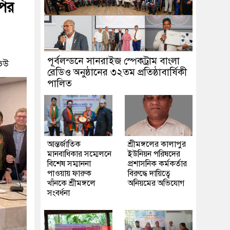
পির
পূর্বলন্ডনে সানরাইজ স্পেকট্রাম বাংলা
িউ
রেডিও অনুষ্ঠানের ৩২তম প্রতিষ্ঠাবার্ষিকী
পালিত
আন্তর্জাতিক
শ্রীমঙ্গলের কালাপুর
মানবাধিকার সম্মেলনে
ইউনিয়ন পরিষদের
বিশেষ সম্মাননা
প্রশাসনিক কর্মকর্তার
পাওয়ায় ফারুক
বিরুদ্ধে দায়িত্বে
খাঁনকে শ্রীমঙ্গলে
অনিয়মের অভিযোগ
সংবর্ধনা