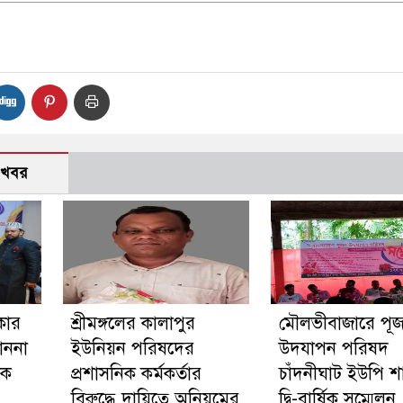
 খবর
কার
শ্রীমঙ্গলের কালাপুর
মৌলভীবাজারে পূজ
াননা
ইউনিয়ন পরিষদের
উদযাপন পরিষদ
কে
প্রশাসনিক কর্মকর্তার
চাঁদনীঘাট ইউপি শ
বিরুদ্ধে দায়িত্বে অনিয়মের
দ্বি-বার্ষিক সম্মেলন