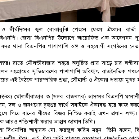
ও দীর্ঘদিনের ভুল বোঝাবুঝি পেছনে ফেলে ঐক্যের বার্তা দ
িএনপি। জেলা বিএনপির উদ্যোগে আয়োজিত এক আবেগঘন পুনর
 সদর থানা বিএনপির পাশাপাশি অঙ্গ ও সহযোগী সংগঠনের নেত
ম্বর) রাতে মৌলভীবাজার শহরে অনুষ্ঠিত প্রায় সাড়ে চার ঘণ্টাব্
লন–সংগ্রামের স্মৃতিচারণের পাশাপাশি ভবিষ্যৎ রাজনৈতিক পথচল
ের এই বৈঠকে পারস্পরিক শ্রদ্ধা, সৌহার্দ্য ও ঐক্যের প্রত্যয়ে মুখর 
 বক্তব্যে মৌলভীবাজার–৩ (সদর–রাজনগর) আসনের বিএনপি মনোনীত প
, দল ও জনগণের বৃহত্তর স্বার্থে সবাইকে ঐক্যবদ্ধ হয়ে কাজ কর
ে গিয়ে ধানের শীষের বিজয় নিশ্চিত করাই এখন প্রধান লক্ষ্য।
নকে আরও শক্তিশালী করার আহ্বান জানান তিনি।
জেলা বিএনপির আহ্বায়ক মো. ফয়জুল করিম ময়ূন। তিনি বলেন, 
হলো দলীয় ঐক্য। এই ঐক্য অটুট থাকলে যেকোনো রাজনৈতিক আন