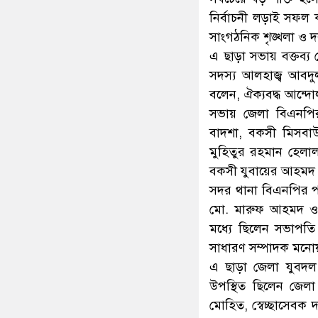
নির্বাচনী লড়াই সফল
সাংগঠনিক শৃঙ্খলা ও দলীয
এ ছাড়া সভায় বক্তব
সদস্য আলহাজ্ব আবদু
বলেন, ঐক্যবদ্ধ আন্দো
সভায় জেলা বিএনপির
বাদশা, বকসী মিসব
মুহিতুর রহমান হেলা
বকসী যুবায়ের আহমদ
সদর থানা বিএনপির পক
মো. মারুফ আহমদ ও 
মধ্যে ছিলেন সভাপত
সাধারণ সম্পাদক মনো
এ ছাড়া জেলা যুবদল
উপস্থিত ছিলেন জেল
মোহিত, স্বেচ্ছাসেবক