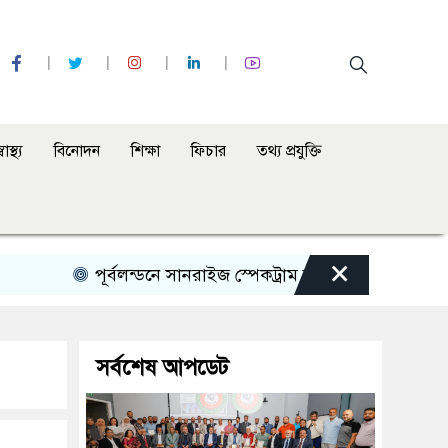
্বাস্থ্য
বিনোদন
শিক্ষা
ফিচার
তথ্য প্রযুক্তি
×
পূর্বলন্ডনে সানরাইজ স্পেকট্রাম বাংলা রেডিও অনুষ্ঠানের ৩২তম
সর্বশেষ আপডেট