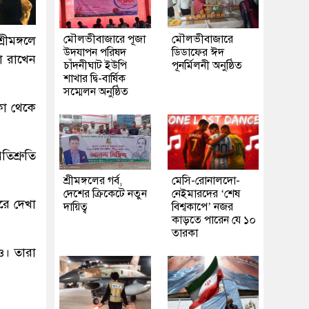
মৌলভীবাজারে পূজা
মৌলভীবাজারে
ীমঙ্গলে
উদযাপন পরিষদ
ডিডাফের ঈদ
কা রাখেন
চাঁদনীঘাট ইউপি
পূনর্মিলনী অনুষ্ঠিত
শাখার দ্বি-বার্ষিক
সম্মেলন অনুষ্ঠিত
াকা থেকে
তিশ্রুতি
শ্রীমঙ্গলের গর্ব,
মেসি-রোনালদো-
দেশের ক্রিকেটে নতুন
নেইমারদের ‘শেষ
রে দেখা
দায়িত্ব
বিশ্বকাপে’ নজর
কাড়তে পারেন যে ১০
তারকা
ও। তারা