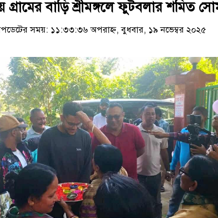
 গ্রামের বাড়ি শ্রীমঙ্গলে ফুটবলার শমিত সো
ডেটের সময়: ১১:৩৩:৩৬ অপরাহ্ন, বুধবার, ১৯ নভেম্বর ২০২৫