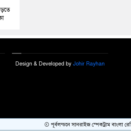
াড়তে
কা
Design & Developed by
Johir Rayhan
পূর্বলন্ডনে সানরাইজ স্পেকট্রাম বাংলা রেডিও অনু