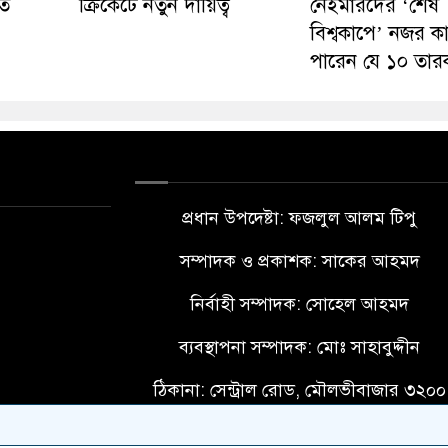
িত
ক্রিকেটে নতুন দায়িত্ব
নেইমারদের ‘শেষ
বিশ্বকাপে’ নজর ক
পারেন যে ১০ তার
প্রধান উপদেষ্টা: ফজলুল আলম টিপু
সম্পাদক ও প্রকাশক: সাকের আহমদ
নির্বাহী সম্পাদক: সোহেল আহমদ
ব্যবস্থাপনা সম্পাদক: মোঃ সাহাবুদ্দীন
ঠিকানা: সেন্ট্রাল রোড, মৌলভীবাজার ৩২০০
মোবাইল: 01728911722