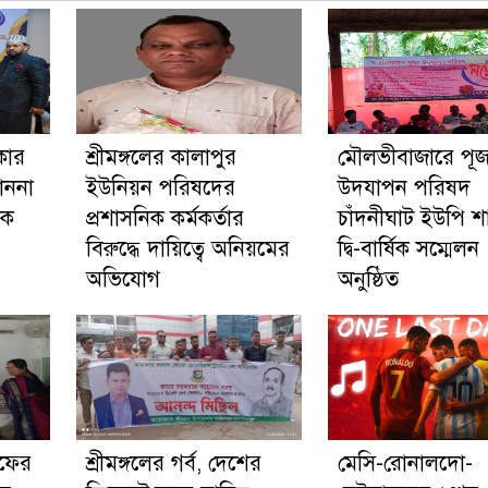
কার
শ্রীমঙ্গলের কালাপুর
মৌলভীবাজারে পূজ
াননা
ইউনিয়ন পরিষদের
উদযাপন পরিষদ
কে
প্রশাসনিক কর্মকর্তার
চাঁদনীঘাট ইউপি শ
বিরুদ্ধে দায়িত্বে অনিয়মের
দ্বি-বার্ষিক সম্মেলন
অভিযোগ
অনুষ্ঠিত
াফের
শ্রীমঙ্গলের গর্ব, দেশের
মেসি-রোনালদো-