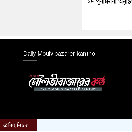
ঈদ পূনর্মিলনী অনুষ্ঠ
Daily Moulvibazarer kantho
ব্রেকিং নিউজ :