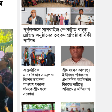
ম
পূর্বলন্ডনে সানরাইজ স্পেকট্রাম বাংলা
রেডিও অনুষ্ঠানের ৩২তম প্রতিষ্ঠাবার্ষিকী
পালিত
আন্তর্জাতিক
শ্রীমঙ্গলের কালাপুর
মানবাধিকার সম্মেলনে
ইউনিয়ন পরিষদের
বিশেষ সম্মাননা
প্রশাসনিক কর্মকর্তার
পাওয়ায় ফারুক
বিরুদ্ধে দায়িত্বে
খাঁনকে শ্রীমঙ্গলে
অনিয়মের অভিযোগ
সংবর্ধনা