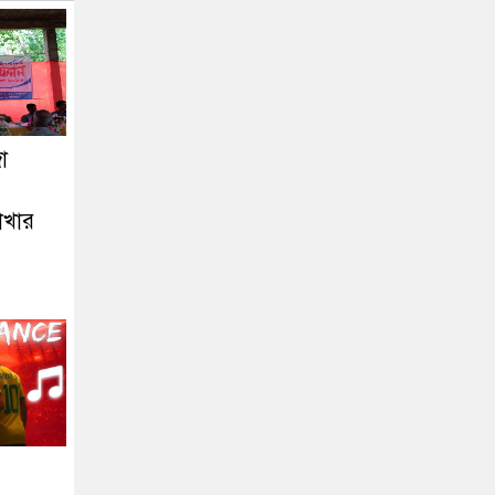
া
াখার