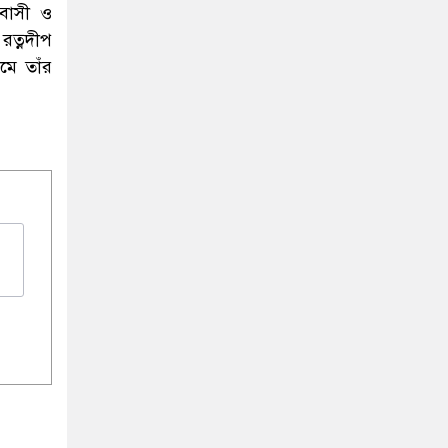
বাসী ও
 রত্নদীপ
মে তাঁর