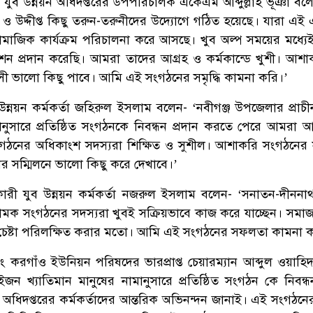
য়ে যুব উন্নয়ন অধিদপ্তরের উপপরিচালক একেএম আব্দুল্লাহ ভূঞা ব
ষ ও উদ্দীপ্ত কিছু তরুন-তরুনীদের উদ্যোগে গঠিত হয়েছে। যারা এই
ন সামাজিক কার্যক্রম পরিচালনা করে আসছে। খুব অল্প সময়ের মধ্য
রেশন প্রদান করেছি। আমরা তাদের আগ্রহ ও কর্মকান্ডে খুশী। আশ
াসী ভালো কিছু পাবে। আমি এই সংগঠনের সমৃদ্ধি কামনা করি।’
ন্নয়ন কর্মকর্তা জহিরুল ইসলাম বলেন- ‘নবীগঞ্জ উপজেলার প্রাচী
ামানুসারে প্রতিষ্ঠিত সংগঠনকে নিবন্ধন প্রদান করতে পেরে আমরা আ
ংগঠনের অধিকাংশ সদস্যরা শিক্ষিত ও সুশীল। আশাকরি সংগঠনের 
 সম্মিলনে ভালো কিছু করে দেখাবে।’
ারী যুব উন্নয়ন কর্মকর্তা নজরুল ইসলাম বলেন- ‘সনাতন-দীননা
 নামক সংগঠনের সদস্যরা খুবই সক্রিয়ভাবে কাজ করে যাচ্ছেন। সমা
 চেষ্টা পরিলক্ষিত করার মতো। আমি এই সংগঠনের সফলতা কামনা 
করগাঁও ইউনিয়ন পরিষদের ভারপ্রাপ্ত চেয়ারম্যান আব্দুল ওয়াহি
জন খ্যাতিমান মানুষের নামানুসারে প্রতিষ্ঠিত সংগঠন কে নিবন্ধন
ন অধিদপ্তরের কর্মকর্তাদের আন্তরিক অভিনন্দন জানাই। এই সংগঠনের