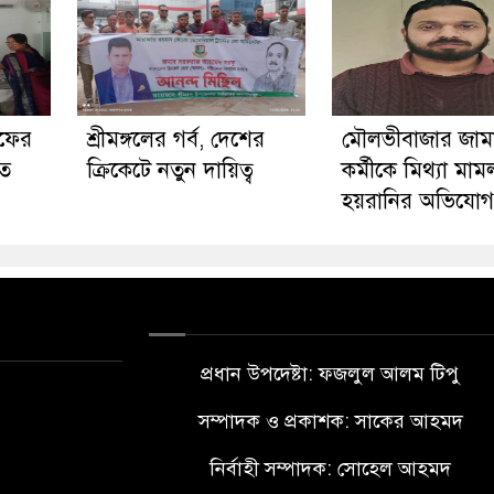
াফের
শ্রীমঙ্গলের গর্ব, দেশের
মৌলভীবাজার জামা
িত
ক্রিকেটে নতুন দায়িত্ব
কর্মীকে মিথ্যা মাম
হয়রানির অভিযোগ
প্রধান উপদেষ্টা: ফজলুল আলম টিপু
সম্পাদক ও প্রকাশক: সাকের আহমদ
নির্বাহী সম্পাদক: সোহেল আহমদ