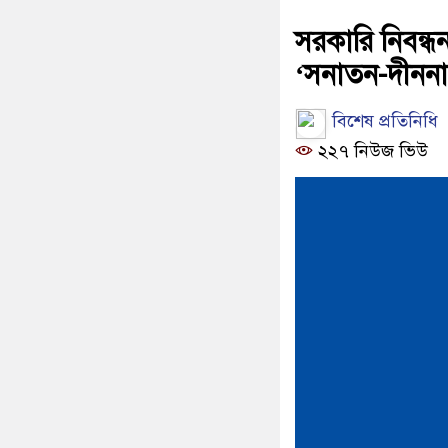
সরকারি নিবন্ধ
‘সনাতন-দীননাথ
বিশেষ প্রতিনিধি
২২৭ নিউজ ভিউ