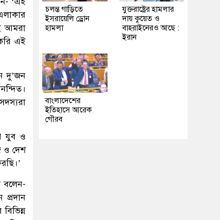
লেন- ‘এই
চলন্ত গাড়িতে
যুক্তরাষ্ট্রের হামলার
 এলাকার
ইসরায়েলি ড্রোন
দায় কুয়েত ও
েই আমরা
হামলা
বাহরাইনেরও আছে :
ইরান
াকরি এই
ন দু’জন
নন্দিত।
বাংলাদেশের
সদস্যরা
ইতিহাসে আরেক
গৌরব
থ যুব ও
জ ও দেশ
করছি।’
দ বলেন-
 প্রদান
 বিভিন্ন