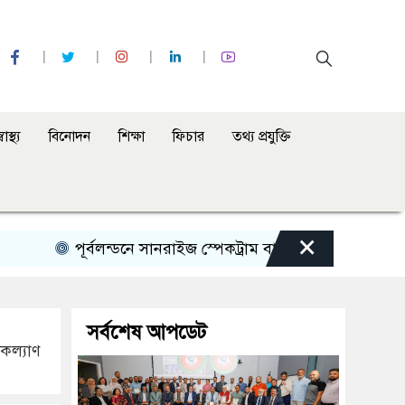
্বাস্থ্য
বিনোদন
শিক্ষা
ফিচার
তথ্য প্রযুক্তি
×
পূর্বলন্ডনে সানরাইজ স্পেকট্রাম বাংলা রেডিও অনুষ্ঠানের ৩২তম প
সর্বশেষ আপডেট
কল্যাণ