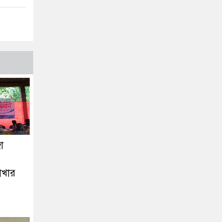
া
াখার