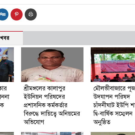
 খবর
কার
শ্রীমঙ্গলের কালাপুর
মৌলভীবাজারে পূজ
াননা
ইউনিয়ন পরিষদের
উদযাপন পরিষদ
কে
প্রশাসনিক কর্মকর্তার
চাঁদনীঘাট ইউপি শ
বিরুদ্ধে দায়িত্বে অনিয়মের
দ্বি-বার্ষিক সম্মেলন
অভিযোগ
অনুষ্ঠিত