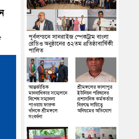
ঠন
পূর্বলন্ডনে সানরাইজ স্পেকট্রাম বাংলা
৫
রেডিও অনুষ্ঠানের ৩২তম প্রতিষ্ঠাবার্ষিকী
পালিত
আন্তর্জাতিক
শ্রীমঙ্গলের কালাপুর
মানবাধিকার সম্মেলনে
ইউনিয়ন পরিষদের
বিশেষ সম্মাননা
প্রশাসনিক কর্মকর্তার
পাওয়ায় ফারুক
বিরুদ্ধে দায়িত্বে
খাঁনকে শ্রীমঙ্গলে
অনিয়মের অভিযোগ
সংবর্ধনা