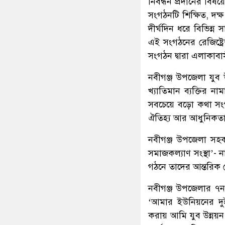
নিবন্ধন প্রদানের বিষ
সংগঠনটি শিক্ষিত, দক্
দীর্ঘদিন ধরে বিভিন্
এই সংগঠনের রেজিষ্ট্
সংগঠন দ্বারা এলাকাব
নবীগঞ্জ উপজেলা যুব উ
খ্যাতিমান ব্যক্তির ন
সবচেয়ে বড়ো কথা স
ঐতিহ্য আর আধুনিকতার
নবীগঞ্জ উপজেলা সহক
সমাজকল্যাণ সংস্থা’-
গঠনে তাদের আন্তরিক
নবীগঞ্জ উপজেলার ৭নং 
‘আমার ইউনিয়নের দুই
করায় আমি যুব উন্নয়