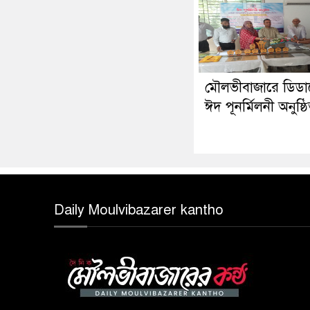
মৌলভীবাজারে ডিড
ঈদ পূনর্মিলনী অনুষ্ঠ
Daily Moulvibazarer kantho