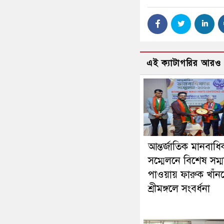
এই ক্যাটাগরির আরও
আন্তর্জাতিক মানবাধি
সম্মেলনে বিশেষ সম্ম
পাওয়ায় ফারুক খাঁন
শ্রীমঙ্গলে সংবর্ধনা