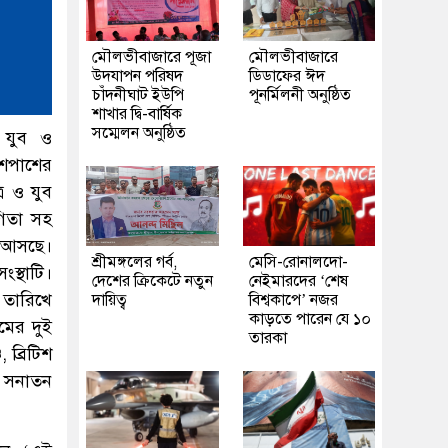
মৌলভীবাজারে পূজা
মৌলভীবাজারে
উদযাপন পরিষদ
ডিডাফের ঈদ
চাঁদনীঘাট ইউপি
পূনর্মিলনী অনুষ্ঠিত
শাখার দ্বি-বার্ষিক
সম্মেলন অনুষ্ঠিত
 যুব ও
শেপাশের
র ও যুব
গিতা সহ
ে আসছে।
শ্রীমঙ্গলের গর্ব,
মেসি-রোনালদো-
ংস্থাটি।
দেশের ক্রিকেটে নতুন
নেইমারদের ‘শেষ
 তারিখে
দায়িত্ব
বিশ্বকাপে’ নজর
কাড়তে পারেন যে ১০
ামের দুই
তারকা
 ব্রিটিশ
ান সনাতন