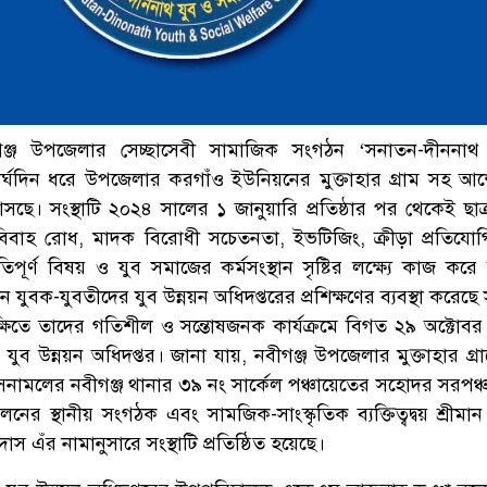
গঞ্জ উপজেলার সেচ্ছাসেবী সামাজিক সংগঠন ‘সনাতন-দীননাথ
দীর্ঘদিন ধরে উপজেলার করগাঁও ইউনিয়নের মুক্তাহার গ্রাম সহ আ
ে। সংস্থাটি ২০২৪ সালের ১ জানুয়ারি প্রতিষ্ঠার পর থেকেই ছাত্
বিবাহ রোধ, মাদক বিরোধী সচেতনতা, ইভটিজিং, ক্রীড়া প্রতিযো
পূর্ণ বিষয় ও যুব সমাজের কর্মসংস্থান সৃষ্টির লক্ষ্যে কাজ কর
 যুবক-যুবতীদের যুব উন্নয়ন অধিদপ্তরের প্রশিক্ষণের ব্যবস্থা করেছে স
েক্ষিতে তাদের গতিশীল ও সন্তোষজনক কার্যক্রমে বিগত ২৯ অক্টোবর
 যুব উন্নয়ন অধিদপ্তর। জানা যায়, নবীগঞ্জ উপজেলার মুক্তাহার গ্র
 শাসনামলের নবীগঞ্জ থানার ৩৯ নং সার্কেল পঞ্চায়েতের সহোদর সরপঞ্চ,
নের স্থানীয় সংগঠক এবং সামজিক-সাংস্কৃতিক ব্যক্তিত্বদ্বয় শ্রীম
াস এঁর নামানুসারে সংস্থাটি প্রতিষ্ঠিত হয়েছে।