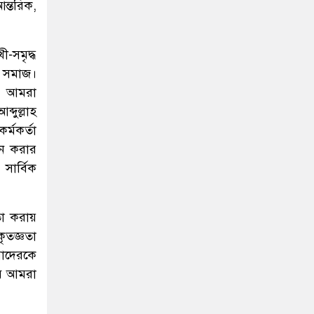
ন্তরিক,
ী-সমৃদ্ধ
ব সমাজ।
়। আমরা
দুল্লাহ
র্মকর্তা
ান করার
সার্বিক
া করায়
ৃতজ্ঞতা
আমাদেরকে
বে আমরা